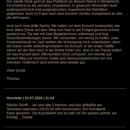
Der zweite Dank geht an das Publikum an diesem Abend in Westerland.
Ich empfand es als sensibel, empathisch, in gewissen Momenten auch
außergewöhnlich und ausgesprochen respektvoll den Künstlern
gegenüber. Auch im Foyer nach dem Konzert. Großes Kompliment an alle,
die dort waren.
Und noch eine dritte Sache: Wir hatten vor dem Konzert beobachtet, wie
eine ältere Dame auf dem Weg zum Saal in der Fußgängerzone schwer
gestürzt war. Sie war mit zwei Begleiterinnen unterwegs und trug
Gesichtsverletzungen davon. Wir versuchten, ein wenig zu helfen, zwei
Feuerwehrleute im Saal wollten die Versorgung noch unterstützen, denn
die Dame wollte unbedingt trotzdem ins Konzert. In der ersten Hälfte
sahen wir die Drei noch in der Reihe hinter uns, aber in der Pause hatten
sie das Konzert dann offensichtlich doch verlassen. Ich möchte auf
diesem Weg nur herzliche Grüße und Genesungswünsche von uns
schicken. Hoffentlich wird schnell alles wieder gut.
Viele Grüße
Thomas
Henriette | 22.07.2026 | 11:54
Nikolai Orloff! ... sie sind alle 5 herrlich; und das dritteBild der
SilvesterLivephotos (2025) ist sehr besonnders. Ein Kunstwerk .
Eben gesehen . Ein Kunstwerk! und so hab' ich ihn spielen gehört, am
Freitag ... Danke .