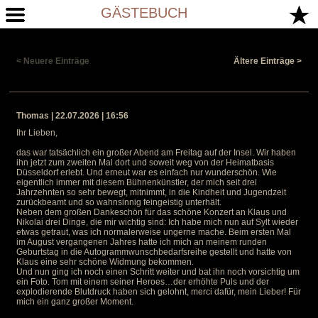
GÄSTEBUCH
< Neuere Einträge
Ältere Einträge >
Thomas | 22.07.2026 | 16:56
Ihr Lieben,
das war tatsächlich ein großer Abend am Freitag auf der Insel. Wir haben
ihn jetzt zum zweiten Mal dort und soweit weg von der Heimatbasis
Düsseldorf erlebt. Und erneut war es einfach nur wunderschön. Wie
eigentlich immer mit diesem Bühnenkünstler, der mich seit drei
Jahrzehnten so sehr bewegt, mitnimmt, in die Kindheit und Jugendzeit
zurückbeamt und so wahnsinnig feingeistig unterhält.
Neben dem großen Dankeschön für das schöne Konzert an Klaus und
Nikolai drei Dinge, die mir wichtig sind: Ich habe mich nun auf Sylt wieder
etwas getraut, was ich normalerweise ungerne mache. Beim ersten Mal
im August vergangenen Jahres hatte ich mich an meinem runden
Geburtstag in die Autogrammwunschbedarfsreihe gestellt und hatte von
Klaus eine sehr schöne Widmung bekommen.
Und nun ging ich noch einen Schritt weiter und bat ihn noch vorsichtig um
ein Foto. Tom mit einem seiner Heroes…der erhöhte Puls und der
explodierende Blutdruck haben sich gelohnt, merci dafür, mein Lieber! Für
mich ein ganz großer Moment.