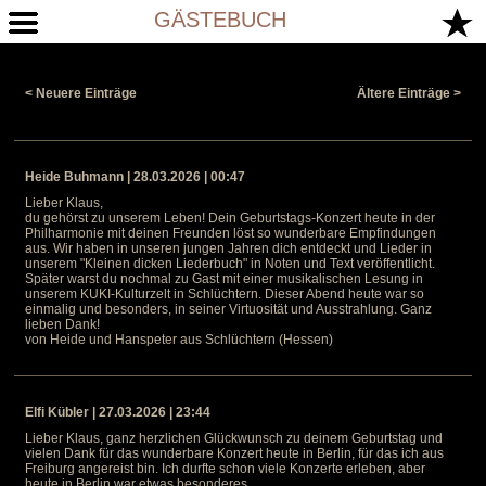
GÄSTEBUCH
< Neuere Einträge
Ältere Einträge >
Heide Buhmann | 28.03.2026 | 00:47
Lieber Klaus,
du gehörst zu unserem Leben! Dein Geburtstags-Konzert heute in der
Philharmonie mit deinen Freunden löst so wunderbare Empfindungen
aus. Wir haben in unseren jungen Jahren dich entdeckt und Lieder in
unserem "Kleinen dicken Liederbuch" in Noten und Text veröffentlicht.
Später warst du nochmal zu Gast mit einer musikalischen Lesung in
unserem KUKI-Kulturzelt in Schlüchtern. Dieser Abend heute war so
einmalig und besonders, in seiner Virtuosität und Ausstrahlung. Ganz
lieben Dank!
von Heide und Hanspeter aus Schlüchtern (Hessen)
Elfi Kübler | 27.03.2026 | 23:44
Lieber Klaus, ganz herzlichen Glückwunsch zu deinem Geburtstag und
vielen Dank für das wunderbare Konzert heute in Berlin, für das ich aus
Freiburg angereist bin. Ich durfte schon viele Konzerte erleben, aber
heute in Berlin war etwas besonderes.