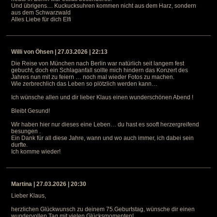
Und übrigens.... Kuckucksuhren kommen nicht aus dem Harz, sondern
aus dem Schwarzwald
Alles Liebe für dich Elfi
Willi von Öhsen | 27.03.2026 | 22:13
Die Reise von München nach Berlin war natürlich seit langem fest
gebucht, doch ein Schlaganfall sollte mich hindern das Konzert des
Jahres nun mit zu feiern … noch mal wieder Fotos zu machen.
Wie zerbrechlich das Leben so plötzlich werden kann…
Ich wünsche allen und dir lieber Klaus einen wunderschönen Abend !
Bleibt Gesund!
Wir haben hier nur dieses eine Leben… du hast es sooft herzergreifend
besungen .
Ein Dank für all diese Jahre, wann und wo auch immer, ich dabei sein
durfte.
Ich komme wieder!
Martina | 27.03.2026 | 20:30
Lieber Klaus,
herzlichen Glückwunsch zu deinem 75.Geburtstag, wünsche dir einen
wundervollen Tag mit vielen Glücksmomenten!